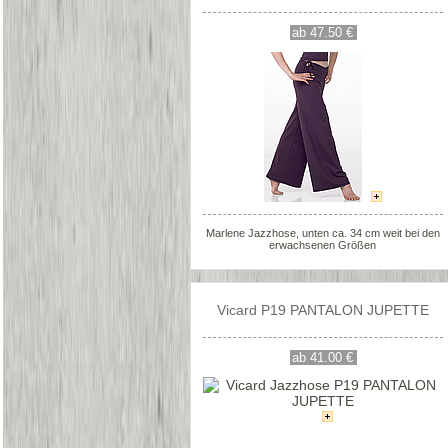
ab 47.50 €
Marlene Jazzhose, unten ca. 34 cm weit bei den
erwachsenen Größen
Vicard P19 PANTALON JUPETTE
ab 41.00 €