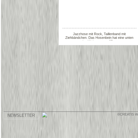
Jazzhose mit Rock, Taillenband mit
Ziehbändchen. Das Hosenbein hat eine unten
eine Weite von ca. 25 cm
©CREATIS 
NEWSLETTER