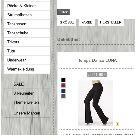
Röcke & Kleider
Filter:
Strumpfhosen
GRÖSSE
FARBE
HERSTELLER
Tanzhosen
Tanzschuhe
Beliebtheit
Trikots
Tutu
Underwear
Temps Danse LUNA
Wärmekleidung
ab 11.60 €
SALE
0
Neuheiten
Themenwelten
Unsere Marken