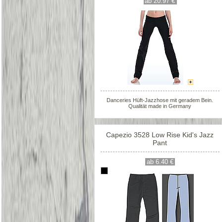
ab 20.97 €
Danceries Hüft-Jazzhose mit geradem Bein.
Qualität made in Germany
Capezio 3528 Low Rise Kid's Jazz
Pant
ab 6.40 €