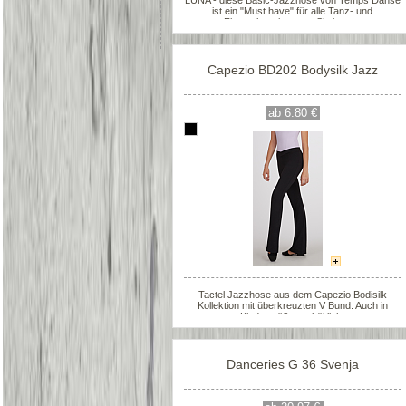
LUNA - diese Basic-Jazzhose von Temps Danse
ist ein "Must have" für alle Tanz- und
Fitnessbegeisterten. Sie ist aus
Viskose/Elasthan, hat einen flachen nicht
einschneidenden Bund und ist leicht ausgestellt.
Capezio BD202 Bodysilk Jazz
ab 6.80 €
Tactel Jazzhose aus dem Capezio Bodisilk
Kollektion mit überkreuzten V Bund. Auch in
Kindergrößen erhältlich.
Danceries G 36 Svenja