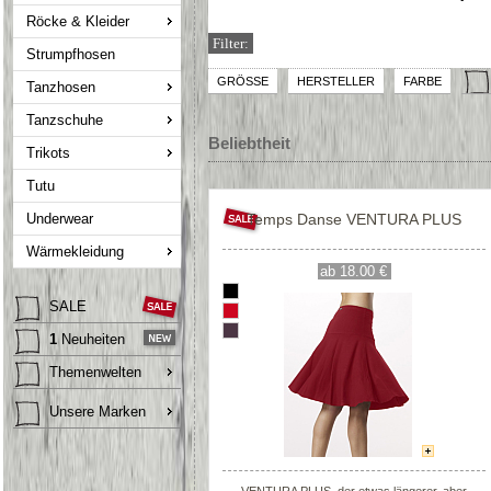
Röcke & Kleider
Filter:
Strumpfhosen
GRÖSSE
HERSTELLER
FARBE
Tanzhosen
Tanzschuhe
Beliebtheit
Trikots
Tutu
Underwear
Temps Danse VENTURA PLUS
Wärmekleidung
ab 18.00 €
SALE
1
Neuheiten
Themenwelten
Unsere Marken