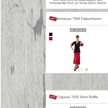
VENTURA PLUS, der etwas längerer, aber
Schwungvoller Rock von Temps Danse, ideal für
Salsa, mit einer hüftschmalen Passe und
ausgestelltem Rock - für viel Saumweite - ca.
55cm lang.
Intermezzo 7558 Falpumkaren
ab 23.20 €
Capezio 7425 Short Ruffle