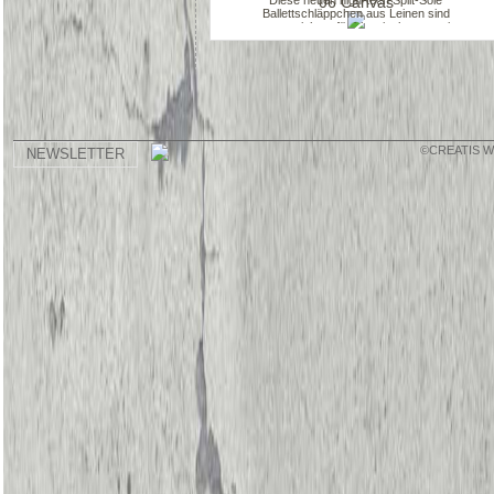
Diese neuen high-tech Split-Sole
Ballettschläppchen aus Leinen sind
ausgezeichnet für klassischen- sowie
kontemporeren Tanz. Ein Gummi wurde
zwischen Ballen und Fersen eingenäht und wenn
die Füße gestreckt werden, wird der Stoff
automatisch ?hochgezogen? um ein sauberes
Profil zu geben. Die Schuhe haben Gummi-
Ziehbändchen, keine Seitennähte, eine hohe,
modellierte Ferse mit dämpfenden Fersenkissen,
sowie angenähte Gummis. Enthält nicht-textile
Teile tierischen Ursprungs.
©CREATIS 
NEWSLETTER