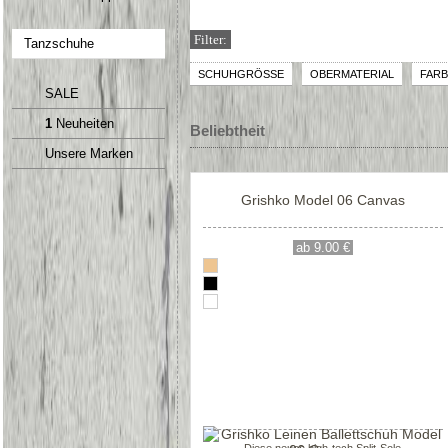
Filter:
Tanzschuhe
SCHUHGRÖSSE
OBERMATERIAL
FARB
SALE
1
Neuheiten
Beliebtheit
Unsere Marken
Grishko Model 06 Canvas
ab 9.00 €