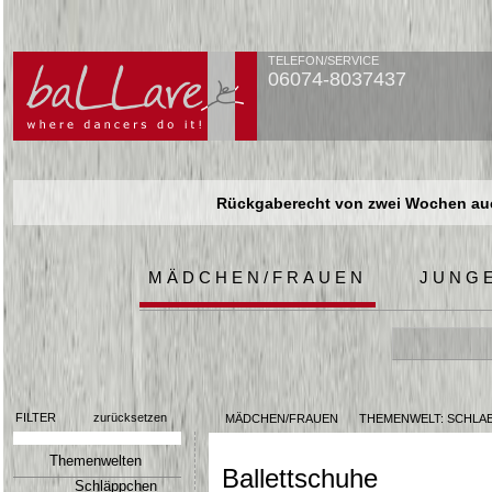
TELEFON/SERVICE
06074-8037437
Rückgaberecht von zwei Wochen auch
Rückgaberecht von zwei Wochen auch
Rückgaberecht von zwei Wochen auch
MÄDCHEN/FRAUEN
JUNG
FILTER
zurücksetzen
MÄDCHEN/FRAUEN
THEMENWELT: SCHLA
Themenwelten
Ballettschuhe
Schläppchen