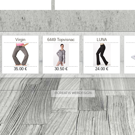
Virgin
6449 Topvisnac
LUNA
35.00 €
30.50 €
24.00 €
©CREATIS WEBDESIGN