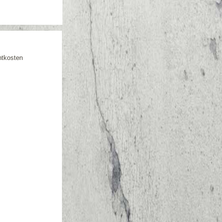
htkosten