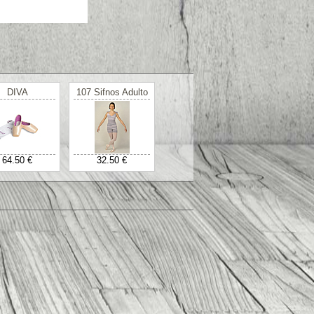
DIVA
107 Sifnos Adulto
64.50 €
32.50 €