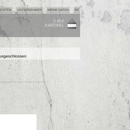
KOSTEN
UNTERNEHMEN
MEINE DATEN
DE
0.00 €
0 ARTIKEL
usgeschlossen
usgeschlossen
usgeschlossen