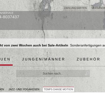
ZAHLUNGSARTEN
VERSAND
N/SERVICE
4-8037437
t von zwei Wochen auch bei Sale-Artikeln
Sonderanfertigungen a
t von zwei Wochen auch bei Sale-Artikeln
Sonderanfertigungen a
t von zwei Wochen auch bei Sale-Artikeln
Sonderanfertigungen a
AUEN
JUNGEN/MÄNNER
ZUBEHÖR
SEN
JAZZ- UND YOGAHOSEN
TEMPS DANSE MOTION