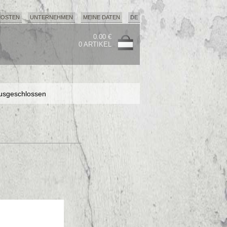
KOSTEN
UNTERNEHMEN
MEINE DATEN
DE
0.00 €
0 ARTIKEL
usgeschlossen
usgeschlossen
usgeschlossen