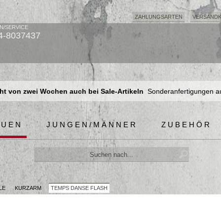
ZAHLUNGSARTEN
VERSAND
N/SERVICE
4-8037437
t von zwei Wochen auch bei Sale-Artikeln
Sonderanfertigungen a
t von zwei Wochen auch bei Sale-Artikeln
Sonderanfertigungen a
t von zwei Wochen auch bei Sale-Artikeln
Sonderanfertigungen a
AUEN
JUNGEN/MÄNNER
ZUBEHÖR
LE
KURZARM
TEMPS DANSE FLASH