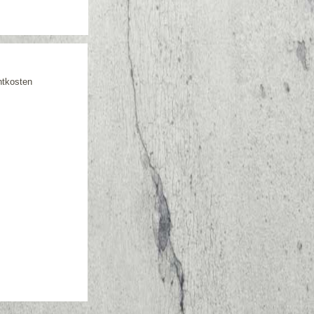
htkosten