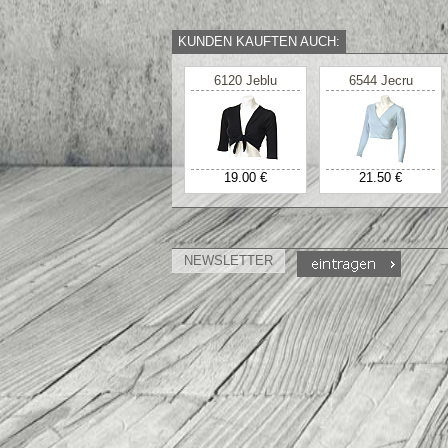
KUNDEN KAUFTEN AUCH:
6120 Jeblu
6544 Jecru
19.00 €
21.50 €
NEWSLETTER