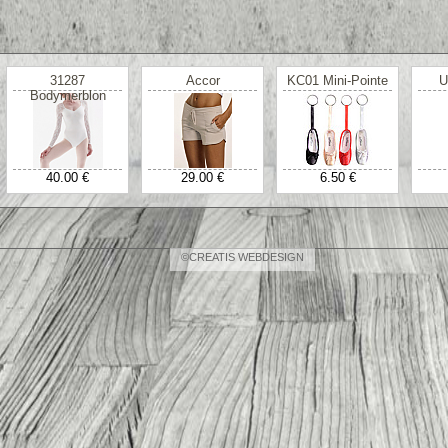
31287
Accor
KC01 Mini-Pointe
U
Bodymerblon
40.00 €
29.00 €
6.50 €
©CREATIS WEBDESIGN