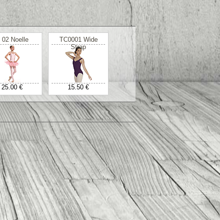
 02 Noelle
TC0001 Wide
Strap
25.00 €
15.50 €