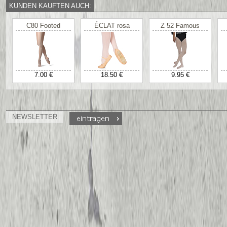
KUNDEN KAUFTEN AUCH:
C80 Footed
ÉCLAT rosa
Z 52 Famous
7.00 €
18.50 €
9.95 €
NEWSLETTER