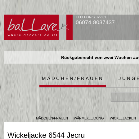
TELEFON/SERVICE
06074-8037437
Rückgaberecht von zwei Wochen auch
Rückgaberecht von zwei Wochen auch
Rückgaberecht von zwei Wochen auch
MÄDCHEN/FRAUEN
JUNG
MÄDCHEN/FRAUEN
WÄRMEKLEIDUNG
WICKELJACKEN
Wickeljacke 6544 Jecru