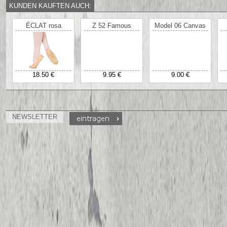
KUNDEN KAUFTEN AUCH:
ÉCLAT rosa
Z 52 Famous
Model 06 Canvas
18.50 €
9.95 €
9.00 €
NEWSLETTER