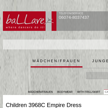
TELEFON/SERVICE
06074-8037437
MÄDCHEN/FRAUEN
JUNG
MÄDCHEN/FRAUEN
BODYWEAR
WITH FRILL/SKIRT
CA
Children 3968C Empire Dress