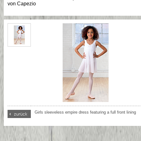
von
Capezio
Girls sleeveless empire dress featuring a full front lining