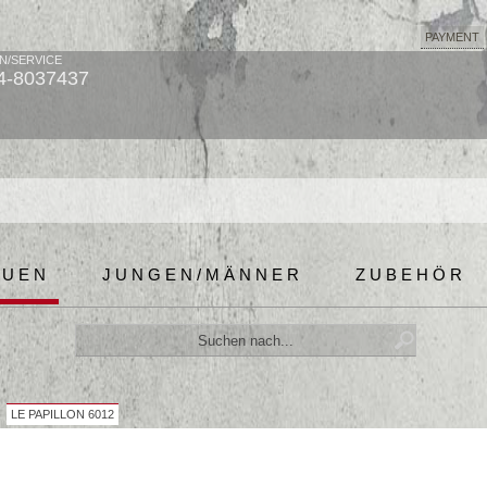
PAYMENT
N/SERVICE
4-8037437
AUEN
JUNGEN/MÄNNER
ZUBEHÖR
LE PAPILLON 6012