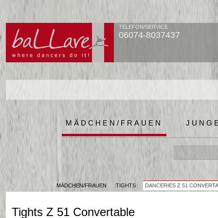
TELEFON/SERVICE
06074-8037437
MÄDCHEN/FRAUEN
JUNG
MÄDCHEN/FRAUEN
TIGHTS
DANCERIES Z 51 CONVERT
Tights Z 51 Convertable