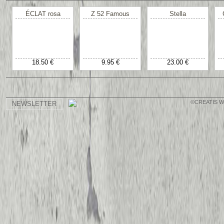
ÉCLAT rosa
Z 52 Famous
Stella
18.50 €
9.95 €
23.00 €
©CREATIS 
NEWSLETTER