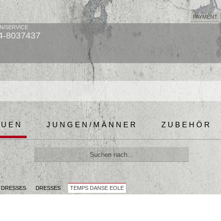
PAYMENT
N/SERVICE
4-8037437
AUEN
JUNGEN/MÄNNER
ZUBEHÖR
& DRESSES
DRESSES
TEMPS DANSE EOLE