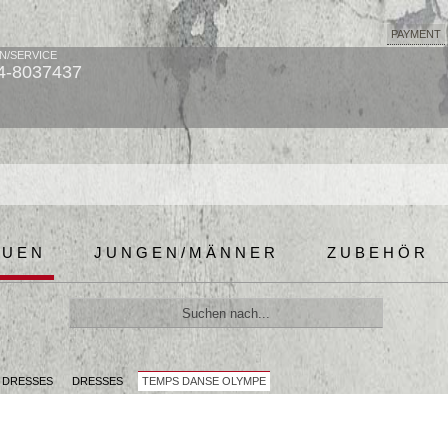
PAYMENT
N/SERVICE
4-8037437
AUEN
JUNGEN/MÄNNER
ZUBEHÖR
& DRESSES
DRESSES
TEMPS DANSE OLYMPE