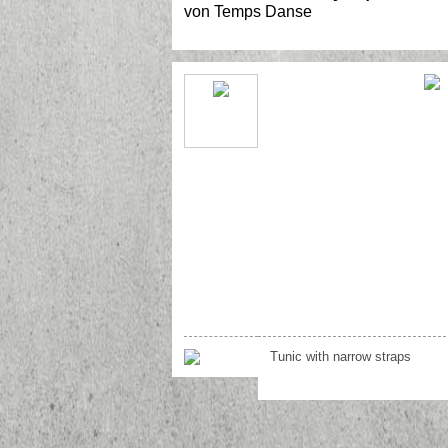
von
Temps Danse
Tunic with narrow straps