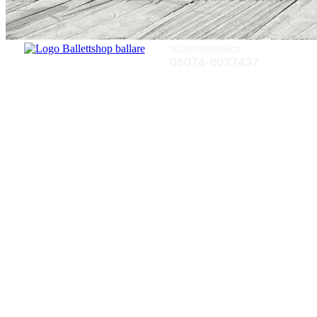
TELEFON/SERVICE
06074-8037437