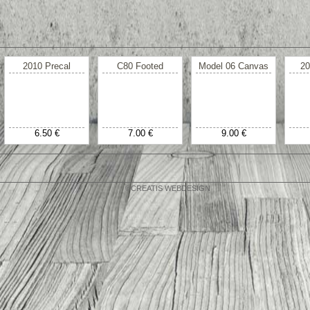
2010 Precal
C80 Footed
Model 06 Canvas
20
6.50 €
7.00 €
9.00 €
©CREATIS WEBDESIGN