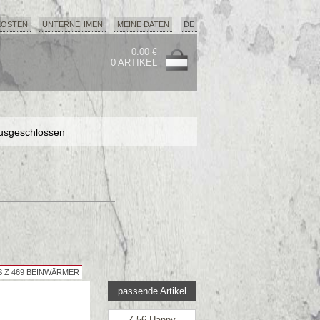
KOSTEN
UNTERNEHMEN
MEINE DATEN
DE
0.00 €
0 ARTIKEL
usgeschlossen
usgeschlossen
usgeschlossen
 Z 469 BEINWÄRMER
passende Artikel
Z 56 Hanny