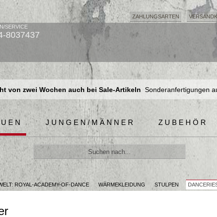
ZAHLUNGSARTEN
VERSAND
N/SERVICE
4-8037437
t von zwei Wochen auch bei Sale-Artikeln
Sonderanfertigungen a
t von zwei Wochen auch bei Sale-Artikeln
Sonderanfertigungen a
t von zwei Wochen auch bei Sale-Artikeln
Sonderanfertigungen a
AUEN
JUNGEN/MÄNNER
ZUBEHÖR
ELT: ROYAL-ACADEMY-OF-DANCE
WÄRMEKLEIDUNG
STULPEN
DANCERIES
er