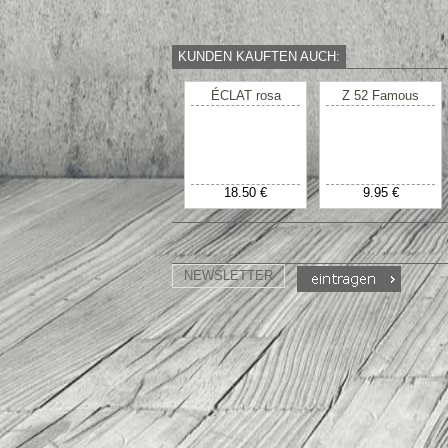
KUNDEN KAUFTEN AUCH:
ÉCLAT rosa
Z 52 Famous
18.50 €
9.95 €
NEWSLETTER