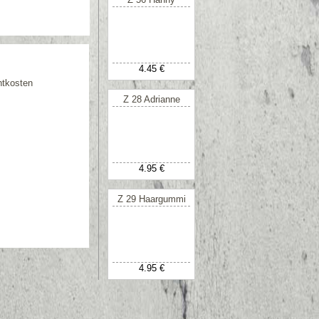
4.45 €
htkosten
Z 28 Adrianne
4.95 €
Z 29 Haargummi
4.95 €