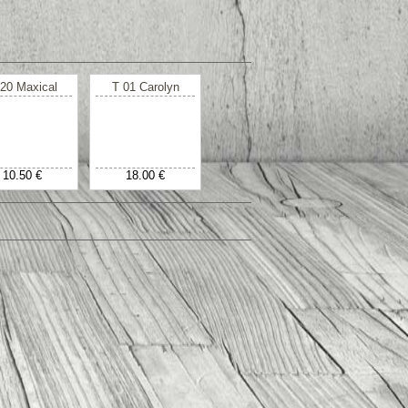
20 Maxical
T 01 Carolyn
10.50 €
18.00 €