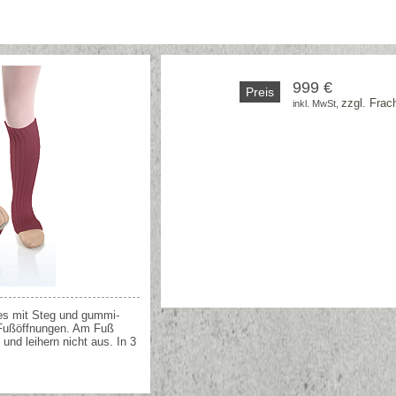
999 €
Preis
zzgl. Frac
inkl. MwSt, 
es mit Steg und gummi-
 Fußöffnungen. Am Fuß
und leihern nicht aus. In 3