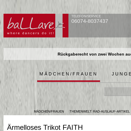
TELEFON/SERVICE
06074-8037437
Rückgaberecht von zwei Wochen auch
Rückgaberecht von zwei Wochen auch
Rückgaberecht von zwei Wochen auch
MÄDCHEN/FRAUEN
JUNG
MÄDCHEN/FRAUEN
THEMENWELT: RAD-AUSLAUF-ARTIKEL
Ärmelloses Trikot FAITH