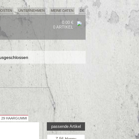
KOSTEN
UNTERNEHMEN
MEINE DATEN
DE
0.00 €
0 ARTIKEL
usgeschlossen
usgeschlossen
usgeschlossen
Z 29 HAARGUMMI
passende Artikel
Z 56 Hanny