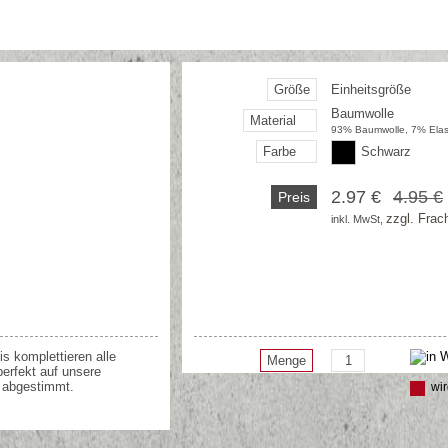
Größe
Einheitsgröße
Baumwolle
Material
93% Baumwolle, 7% Ela
Farbe
Schwarz
2.97 €
4.95 €
Preis
zzgl. Frac
inkl. MwSt, 
 komplettieren alle
Menge
 perfekt auf unsere
s abgestimmt.
wir