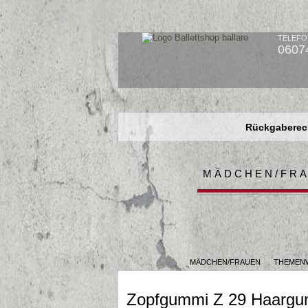
TELEFO
0607
Rückgaberech
Rückgaberech
Rückgaberech
MÄDCHEN/FR
MÄDCHEN/FRAUEN
THEMENW
Zopfgummi Z 29 Haarg