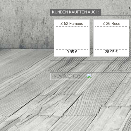
KUNDEN KAUFTEN AUCH:
Z 52 Famous
Z 26 Rose
9.95 €
28.95 €
NEWSLETTER