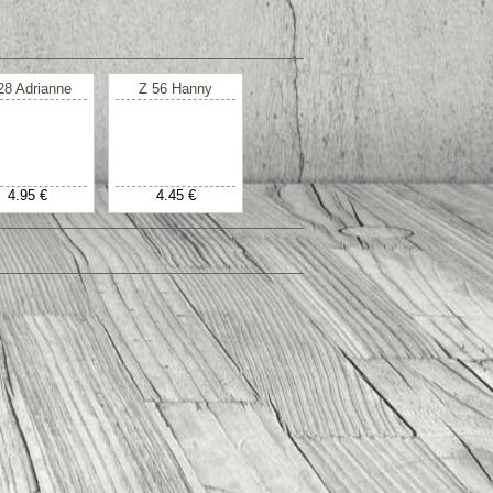
28 Adrianne
Z 56 Hanny
4.95 €
4.45 €