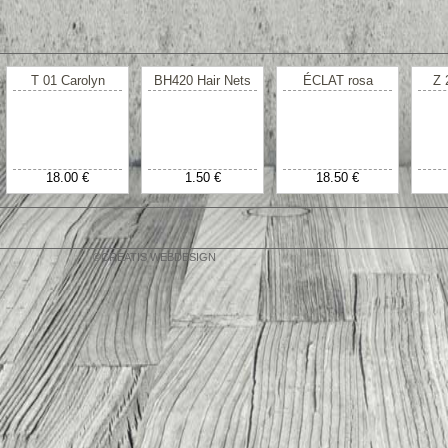
T 01 Carolyn
BH420 Hair Nets
ÉCLAT rosa
Z 
18.00 €
1.50 €
18.50 €
©CREATIS WEBDESIGN