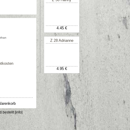
4.45 €
sthan
Z 28 Adrianne
htkosten
4.95 €
d bestellt [info]