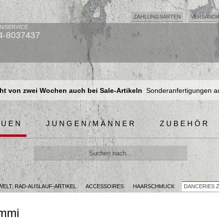
ZAHLUNGSARTEN
VERSAND
N/SERVICE
4-8037437
t von zwei Wochen auch bei Sale-Artikeln
Sonderanfertigungen a
t von zwei Wochen auch bei Sale-Artikeln
Sonderanfertigungen a
t von zwei Wochen auch bei Sale-Artikeln
Sonderanfertigungen a
AUEN
JUNGEN/MÄNNER
ZUBEHÖR
ELT: RAD-AUSLAUF-ARTIKEL
ACCESSOIRES
HAARSCHMUCK
DANCERIES 
ummi