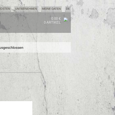
KOSTEN
UNTERNEHMEN
MEINE DATEN
DE
0.00 €
0 ARTIKEL
usgeschlossen
usgeschlossen
usgeschlossen