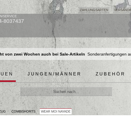
ZAHLUNGSARTEN
VERSAND
N/SERVICE
4-8037437
t von zwei Wochen auch bei Sale-Artikeln
Sonderanfertigungen a
t von zwei Wochen auch bei Sale-Artikeln
Sonderanfertigungen a
t von zwei Wochen auch bei Sale-Artikeln
Sonderanfertigungen a
AUEN
JUNGEN/MÄNNER
ZUBEHÖR
ZUG
COMBISHORTS
WEAR MOI NAYADE