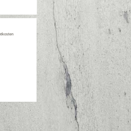
htkosten