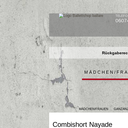
TELEFO
0607
Rückgaberech
Rückgaberech
Rückgaberech
MÄDCHEN/FR
MÄDCHEN/FRAUEN
GANZAN
Combishort Nayade