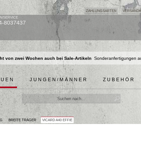
ZAHLUNGSARTEN
VERSAND
N/SERVICE
4-8037437
t von zwei Wochen auch bei Sale-Artikeln
Sonderanfertigungen a
t von zwei Wochen auch bei Sale-Artikeln
Sonderanfertigungen a
t von zwei Wochen auch bei Sale-Artikeln
Sonderanfertigungen a
AUEN
JUNGEN/MÄNNER
ZUBEHÖR
UG
BREITE TRÄGER
VICARD A40 EFFIE