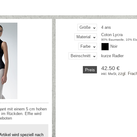
Größe
4 ans
Coton Lycra
Material
90% Baumwolle, 10% El
Farbe
Noir
Beinschnitt
kurze Radler
42.50 €
Preis
zzgl. Frac
inkl. MwSt, 
gant mit einem 5 cm hohen
 im Rückden. Effie wird
geboten
rtikel wird speziell nach