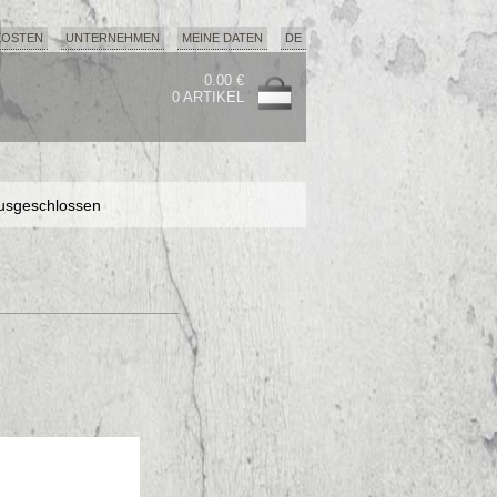
KOSTEN
UNTERNEHMEN
MEINE DATEN
DE
0.00 €
0 ARTIKEL
usgeschlossen
usgeschlossen
usgeschlossen