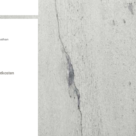
asthan
htkosten