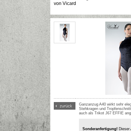
von
Vicard
Ganzanzug A40 wirkt sehr ele
Stehkragen und Tropfenschnitt
auch als Trikot J67 EFFIE an
Sonderanfertigung!
Dieser A