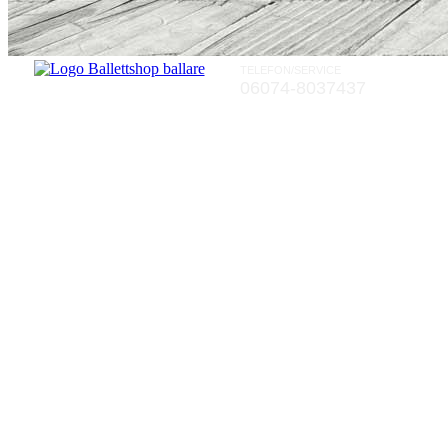
TELEFON/SERVICE
06074-8037437
Rückgaberecht von zwei Wochen a
Rückgaberecht von zwei Wochen a