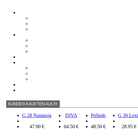
KUNDEN KAUFTEN AUCH:
G 28 Nastassja
DIVA
Prélude
G 30 Lexi
47.90 €
64.50 €
48.50 €
28.95 €