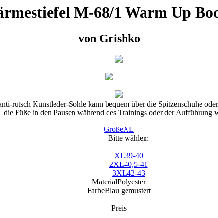
rmestiefel M-68/1 Warm Up Boo
von
Grishko
ti-rutsch Kunstleder-Sohle kann bequem über die Spitzenschuhe oder
die Füße in den Pausen während des Trainings oder der Aufführung 
Größe
XL
Bitte wählen:
XL
39-40
2XL
40,5-41
3XL
42-43
Material
Polyester
Farbe
Blau gemustert
Preis