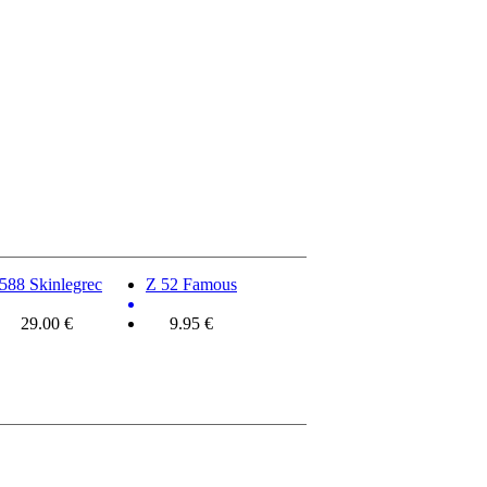
588 Skinlegrec
Z 52 Famous
29.00 €
9.95 €