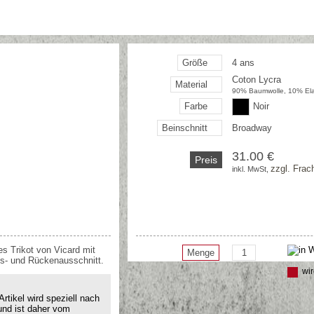
Größe
4 ans
Coton Lycra
Material
90% Baumwolle, 10% El
Farbe
Noir
Beinschnitt
Broadway
31.00 €
Preis
zzgl. Frac
inkl. MwSt, 
s Trikot von Vicard mit
Menge
s- und Rückenausschnitt.
wir
rtikel wird speziell nach
und ist daher vom