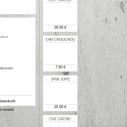
COEUR A NOUER
DEVANT
29.50 €
asthan
CH0 CHOUCHOU
7.50 €
htkosten
JP68 JUPE
FRONCE
REGULABLE
25.00 €
d bestellt
CH2 CACHE-
HANCES