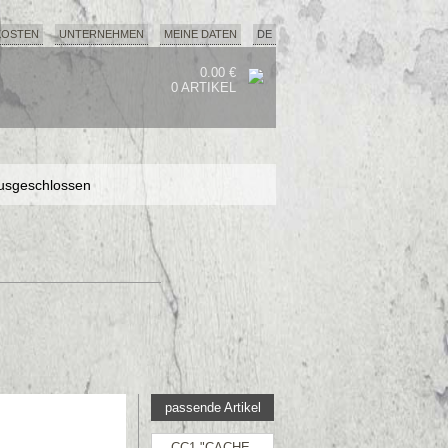
KOSTEN
UNTERNEHMEN
MEINE DATEN
DE
0.00 €
0 ARTIKEL
usgeschlossen
usgeschlossen
usgeschlossen
passende Artikel
CC1 "CACHE-