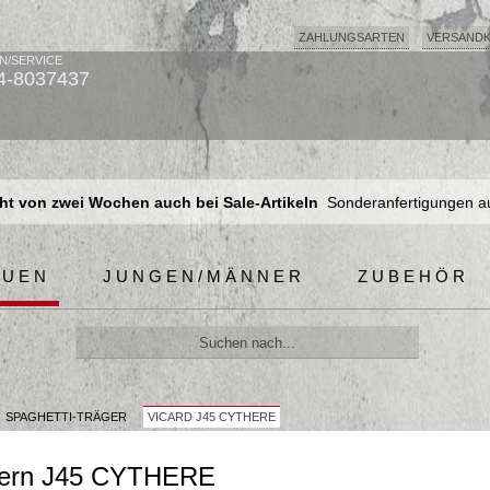
ZAHLUNGSARTEN
VERSAND
N/SERVICE
4-8037437
t von zwei Wochen auch bei Sale-Artikeln
Sonderanfertigungen a
t von zwei Wochen auch bei Sale-Artikeln
Sonderanfertigungen a
t von zwei Wochen auch bei Sale-Artikeln
Sonderanfertigungen a
AUEN
JUNGEN/MÄNNER
ZUBEHÖR
SPAGHETTI-TRÄGER
VICARD J45 CYTHERE
rägern J45 CYTHERE