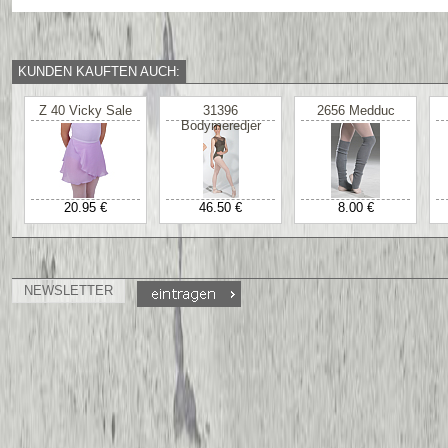
KUNDEN KAUFTEN AUCH:
Z 40 Vicky Sale
31396
2656 Medduc
Bodymeredjer
20.95 €
46.50 €
8.00 €
NEWSLETTER