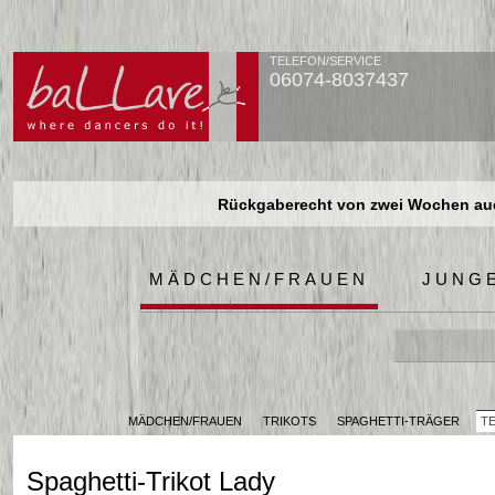
TELEFON/SERVICE
06074-8037437
Rückgaberecht von zwei Wochen auch
Rückgaberecht von zwei Wochen auch
Rückgaberecht von zwei Wochen auch
MÄDCHEN/FRAUEN
JUNG
MÄDCHEN/FRAUEN
TRIKOTS
SPAGHETTI-TRÄGER
T
Spaghetti-Trikot Lady