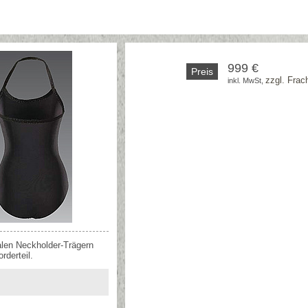
999 €
Preis
zzgl. Frac
inkl. MwSt, 
alen Neckholder-Trägern
rderteil.