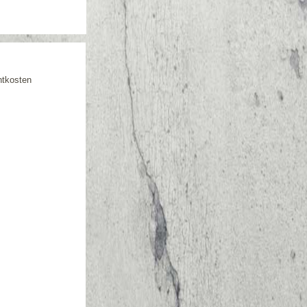
htkosten