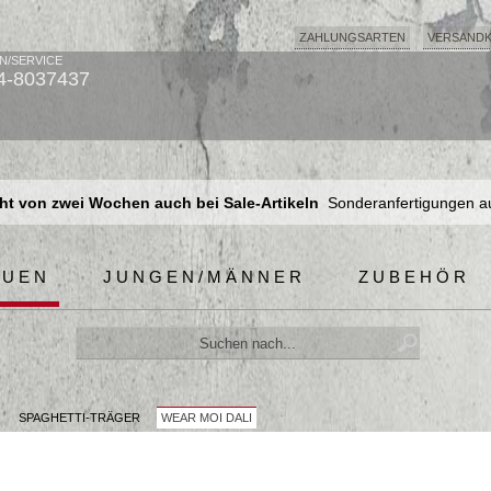
ZAHLUNGSARTEN
VERSAND
N/SERVICE
4-8037437
t von zwei Wochen auch bei Sale-Artikeln
Sonderanfertigungen a
t von zwei Wochen auch bei Sale-Artikeln
Sonderanfertigungen a
t von zwei Wochen auch bei Sale-Artikeln
Sonderanfertigungen a
AUEN
JUNGEN/MÄNNER
ZUBEHÖR
SPAGHETTI-TRÄGER
WEAR MOI DALI