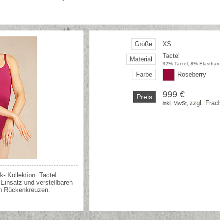
Größe
XS
Tactel
Material
92% Tactel, 8% Elasthan
Farbe
Roseberry
999 €
Preis
zzgl. Frac
inkl. MwSt, 
k- Kollektion. Tactel
Einsatz und verstellbaren
en Rückenkreuzen.