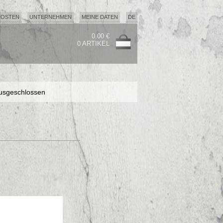
KOSTEN
UNTERNEHMEN
MEINE DATEN
DE
0.00 €
0 ARTIKEL
usgeschlossen
usgeschlossen
usgeschlossen