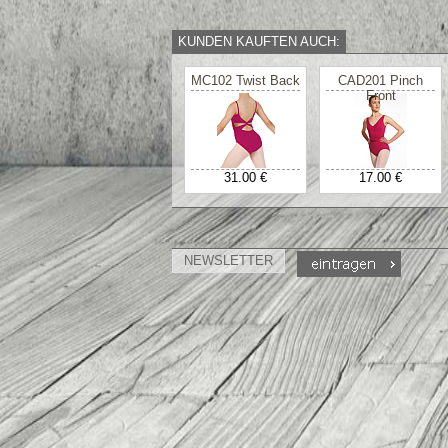
KUNDEN KAUFTEN AUCH:
MC102 Twist Back
CAD201 Pinch
Front
31.00 €
17.00 €
NEWSLETTER