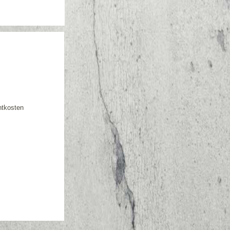
htkosten