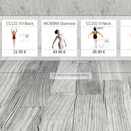
CC122 XV-Back
MC809W Diamond
CC102 V-Neck
Cami
21.50 €
43.00 €
28.00 €
©CREATIS WEBDESIGN