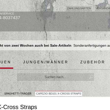
ZAHLUNGSARTEN
VERSAND
N/SERVICE
4-8037437
t von zwei Wochen auch bei Sale-Artikeln
Sonderanfertigungen a
t von zwei Wochen auch bei Sale-Artikeln
Sonderanfertigungen a
t von zwei Wochen auch bei Sale-Artikeln
Sonderanfertigungen a
AUEN
JUNGEN/MÄNNER
ZUBEHÖR
SPAGHETTI-TRÄGER
CAPEZIO BD101 X-CROSS STRAPS
X-Cross Straps