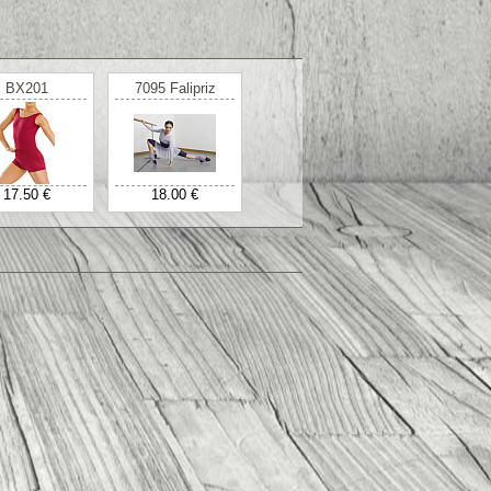
BX201
7095 Falipriz
17.50 €
18.00 €