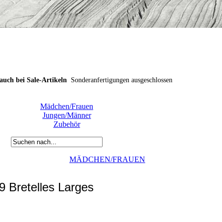
uch bei Sale-Artikeln
Sonderanfertigungen ausgeschlossen
uch bei Sale-Artikeln
Sonderanfertigungen ausgeschlossen
uch bei Sale-Artikeln
Sonderanfertigungen ausgeschlossen
Mädchen/Frauen
Jungen/Männer
Zubehör
MÄDCHEN/FRAUEN
Trikots
9 Bretelles Larges
breite Träger
Dansco 05.2509 Bretelles Larges