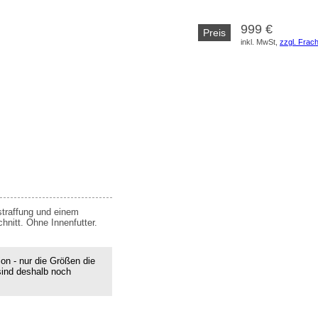
999 €
Preis
inkl. MwSt, 
zzgl. Frac
ustraffung und einem
nitt. Ohne Innenfutter.
ion - nur die Größen die
sind deshalb noch