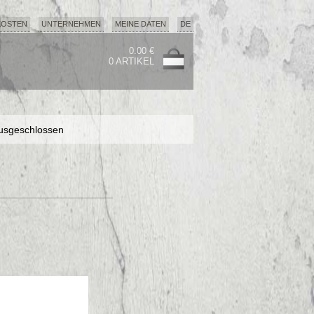
KOSTEN
UNTERNEHMEN
MEINE DATEN
DE
0.00 €
0 ARTIKEL
usgeschlossen
usgeschlossen
usgeschlossen