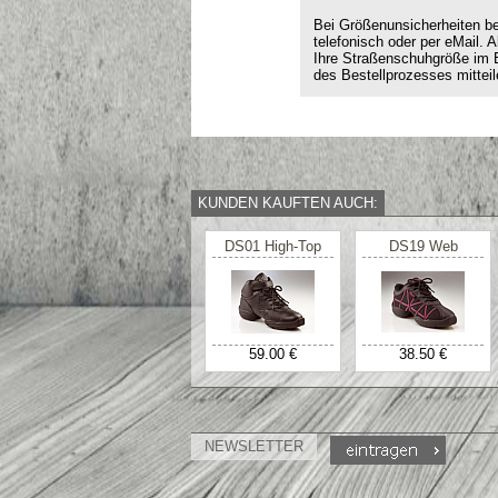
Bei Größenunsicherheiten ber
telefonisch oder per eMail. 
Ihre Straßenschuhgröße im
des Bestellprozesses mitteil
KUNDEN KAUFTEN AUCH:
DS01 High-Top
DS19 Web
59.00 €
38.50 €
NEWSLETTER