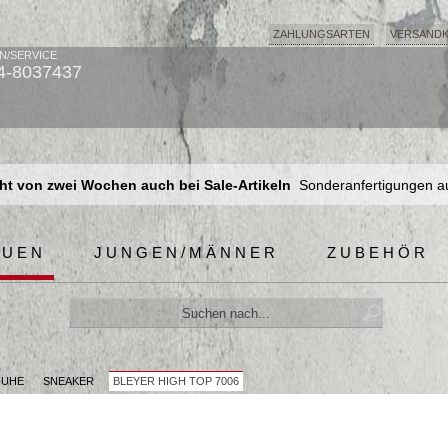
ZAHLUNGSARTEN
VERSAND
N/SERVICE
4-8037437
t von zwei Wochen auch bei Sale-Artikeln
Sonderanfertigungen a
t von zwei Wochen auch bei Sale-Artikeln
Sonderanfertigungen a
t von zwei Wochen auch bei Sale-Artikeln
Sonderanfertigungen a
AUEN
JUNGEN/MÄNNER
ZUBEHÖR
HUHE
SNEAKER
BLEYER HIGH TOP 7006