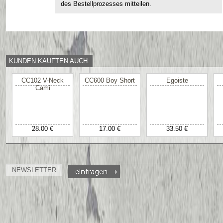
des Bestellprozesses mitteilen.
KUNDEN KAUFTEN AUCH:
CC102 V-Neck
CC600 Boy Short
Egoiste
Cami
28.00 €
17.00 €
33.50 €
NEWSLETTER