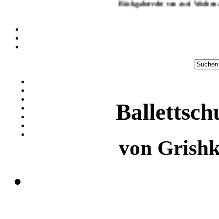
Rückgaberecht von zwei Wochen a
Balletts
von
Grish