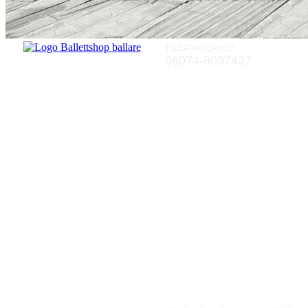
TELEFON/SERVICE
06074-8037437
Rückgaberecht von zwei Wochen a
Rückgaberecht von zwei Wochen a