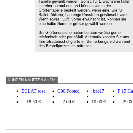
Tabelle gewählt werden. Sonst, für Erwachsene fallen
sie eher normal aus und können wie in der
Größentabelle bestellt werden, wenn eine, wie für
Ballett übliche, hautenge Passform gewünscht wird.
Wenn etwas "Luft" vorne erwünscht ist, können sie
eine halbe Nummer größer gewählt werden.
Bei Größenunsicherheiten beraten wir Sie gerne -
telefonisch oder per eMail. Alternativ können Sie uns
Ihre Straßenschuhgröße im Bemerkungsfeld während
des Bestellprozesses mitteilen.
KUNDEN KAUFTEN AUCH:
ÉCLAT rosa
C80 Footed
bae17
F 15 H
18.50 €
7.00 €
10.00 €
29.00