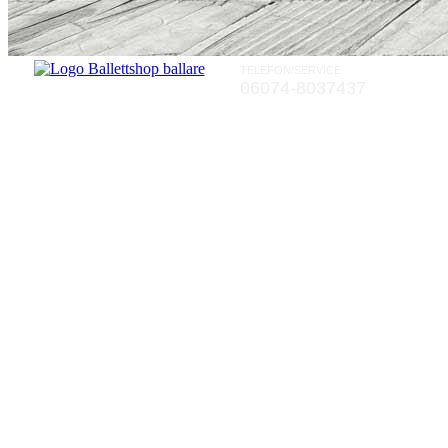
TELEFON/SERVICE
06074-8037437
Rückgaberecht von zwei Wochen a
Rückgaberecht von zwei Wochen a