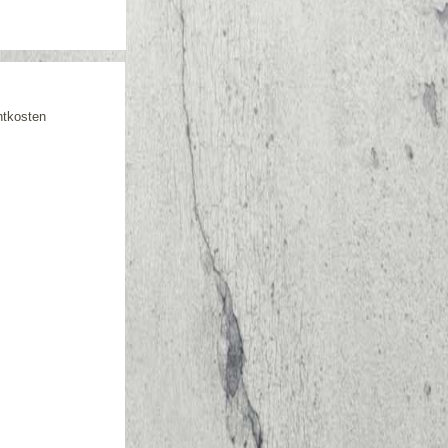
htkosten