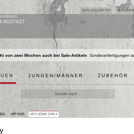
ZAHLUNGSARTEN
VERSAND
N/SERVICE
4-8037437
t von zwei Wochen auch bei Sale-Artikeln
Sonderanfertigungen a
t von zwei Wochen auch bei Sale-Artikeln
Sonderanfertigungen a
t von zwei Wochen auch bei Sale-Artikeln
Sonderanfertigungen a
AUEN
JUNGEN/MÄNNER
ZUBEHÖR
SEN
HIP HOP
UFO 82955 GIRLY
y