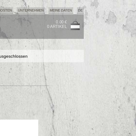
KOSTEN
UNTERNEHMEN
MEINE DATEN
DE
0.00 €
0 ARTIKEL
usgeschlossen
usgeschlossen
usgeschlossen