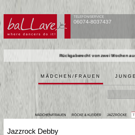
TELEFON/SERVICE
06074-8037437
Rückgaberecht von zwei Wochen auch
Rückgaberecht von zwei Wochen auch
Rückgaberecht von zwei Wochen auch
MÄDCHEN/FRAUEN
JUNG
MÄDCHEN/FRAUEN
RÖCKE & KLEIDER
JAZZRÖCKE
T
Jazzrock Debby