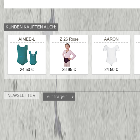
KUNDEN KAUFTEN AUCH:
AIMEE-L
Z 26 Rose
AARON
24.50 €
28.95 €
24.50 €
NEWSLETTER