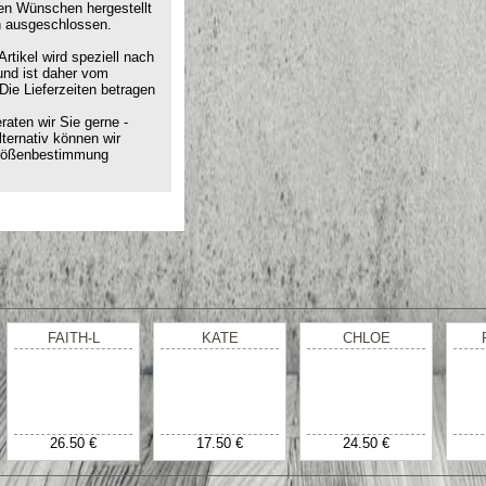
hren Wünschen hergestellt
h ausgeschlossen.
rtikel wird speziell nach
und ist daher vom
ie Lieferzeiten betragen
aten wir Sie gerne -
lternativ können wir
 Größenbestimmung
FAITH-L
KATE
CHLOE
26.50 €
17.50 €
24.50 €