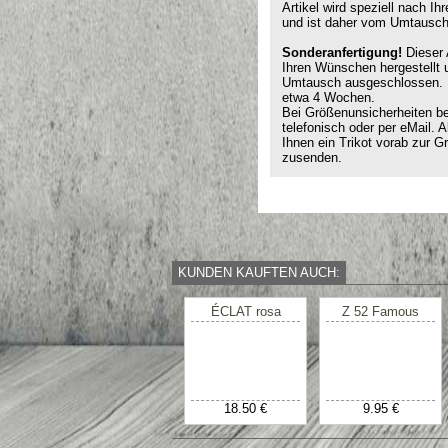
Artikel wird speziell nach I
und ist daher vom Umtausc
Sonderanfertigung!
Dieser A
Ihren Wünschen hergestellt 
Umtausch ausgeschlossen. D
etwa 4 Wochen.
Bei Größenunsicherheiten ber
telefonisch oder per eMail. A
Ihnen ein Trikot vorab zur
zusenden.
KUNDEN KAUFTEN AUCH:
ÉCLAT rosa
Z 52 Famous
18.50 €
9.95 €