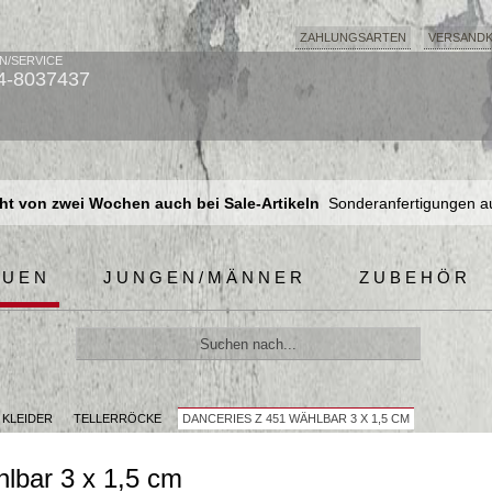
ZAHLUNGSARTEN
VERSAND
N/SERVICE
4-8037437
t von zwei Wochen auch bei Sale-Artikeln
Sonderanfertigungen a
t von zwei Wochen auch bei Sale-Artikeln
Sonderanfertigungen a
t von zwei Wochen auch bei Sale-Artikeln
Sonderanfertigungen a
AUEN
JUNGEN/MÄNNER
ZUBEHÖR
 KLEIDER
TELLERRÖCKE
DANCERIES Z 451 WÄHLBAR 3 X 1,5 CM
lbar 3 x 1,5 cm