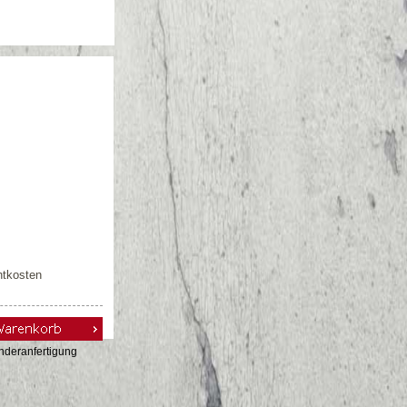
htkosten
nderanfertigung