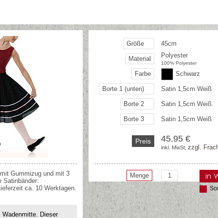
Größe
45cm
Polyester
Material
100% Polyester
Farbe
Schwarz
Borte 1 (unten)
Satin 1,5cm Weiß
Borte 2
Satin 1,5cm Weiß
Borte 3
Satin 1,5cm Weiß
45.95 €
Preis
zzgl. Frac
inkl. MwSt, 
 mit Gummizug und mit 3
Menge
e Satinbänder:
eferzeit ca. 10 Werktagen.
So
s Wadenmitte. Dieser