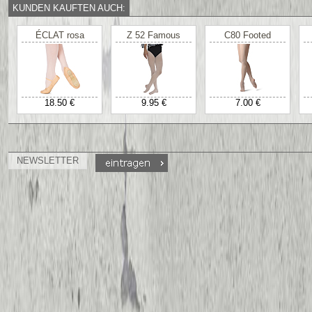
KUNDEN KAUFTEN AUCH:
ÉCLAT rosa
Z 52 Famous
C80 Footed
18.50 €
9.95 €
7.00 €
NEWSLETTER