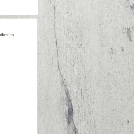
htkosten