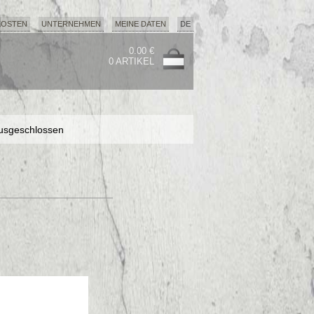
KOSTEN
UNTERNEHMEN
MEINE DATEN
DE
0.00 €
0 ARTIKEL
usgeschlossen
usgeschlossen
usgeschlossen