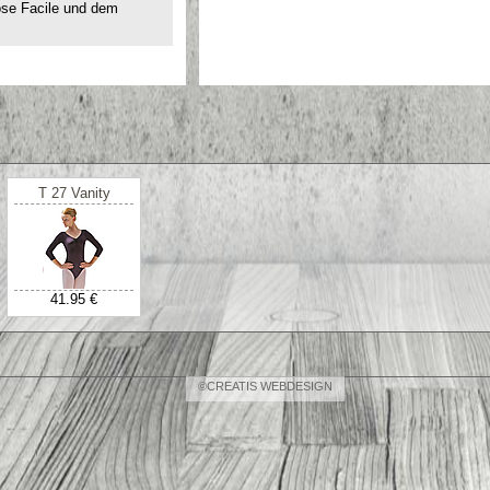
ose Facile und dem
T 27 Vanity
41.95 €
©CREATIS WEBDESIGN