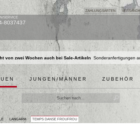
ZAHLUNGSARTEN
VERSAND
N/SERVICE
4-8037437
t von zwei Wochen auch bei Sale-Artikeln
Sonderanfertigungen a
t von zwei Wochen auch bei Sale-Artikeln
Sonderanfertigungen a
t von zwei Wochen auch bei Sale-Artikeln
Sonderanfertigungen a
AUEN
JUNGEN/MÄNNER
ZUBEHÖR
LE
LANGARM
TEMPS DANSE FROUFROU