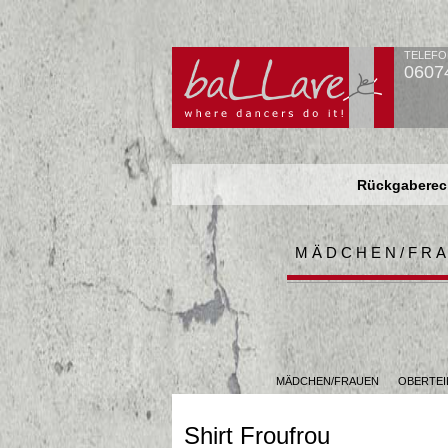
TELEFO
0607
Rückgaberech
Rückgaberech
Rückgaberech
MÄDCHEN/FR
MÄDCHEN/FRAUEN
OBERTEI
Shirt Froufrou