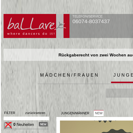
TELEFON/SERVICE
06074-8037437
Rückgaberecht von zwei Wochen auch
Rückgaberecht von zwei Wochen auch
Rückgaberecht von zwei Wochen auch
MÄDCHEN/FRAUEN
JUNG
FILTER
zurücksetzen
JUNGEN/MÄNNER
NEW
0
Neuheiten