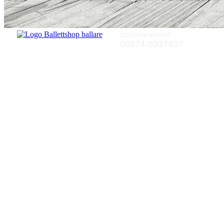
TELEFON/SERVICE
06074-8037437
Rückgaberecht von zwei Wochen a
Rückgaberecht von zwei Wochen a