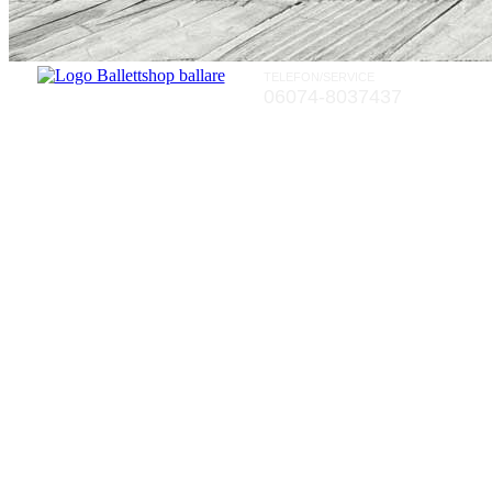
TELEFON/SERVICE
06074-8037437
Rückgaberecht von zwei Wochen a
Rückgaberecht von zwei Wochen a