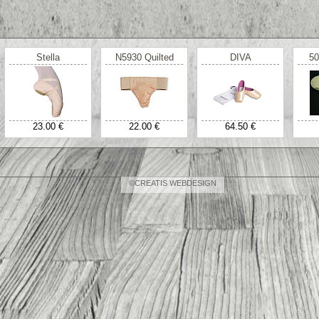
Stella
N5930 Quilted
DIVA
50
23.00 €
22.00 €
64.50 €
©CREATIS WEBDESIGN