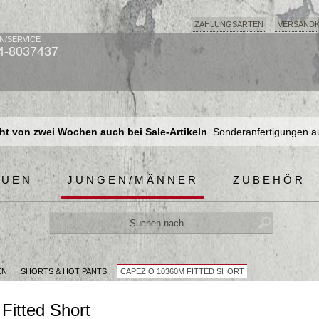
ZAHLUNGSARTEN
VERSAND
N/SERVICE
4-8037437
t von zwei Wochen auch bei Sale-Artikeln
Sonderanfertigungen a
t von zwei Wochen auch bei Sale-Artikeln
Sonderanfertigungen a
t von zwei Wochen auch bei Sale-Artikeln
Sonderanfertigungen a
AUEN
JUNGEN/MÄNNER
ZUBEHÖR
EN
SHORTS & HOT PANTS
CAPEZIO 10360M FITTED SHORT
Fitted Short