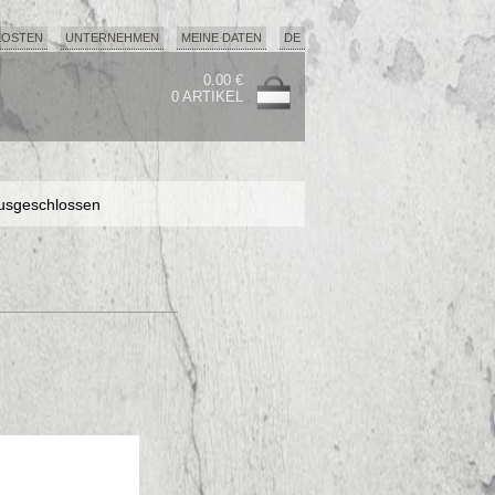
KOSTEN
UNTERNEHMEN
MEINE DATEN
DE
0.00 €
0 ARTIKEL
usgeschlossen
usgeschlossen
usgeschlossen