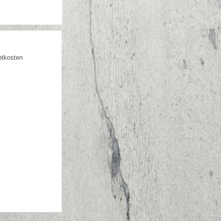
htkosten