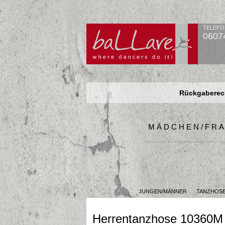
TELEFO
0607
Rückgaberech
Rückgaberech
Rückgaberech
MÄDCHEN/FR
JUNGEN/MÄNNER
TANZHOS
Herrentanzhose 10360M 