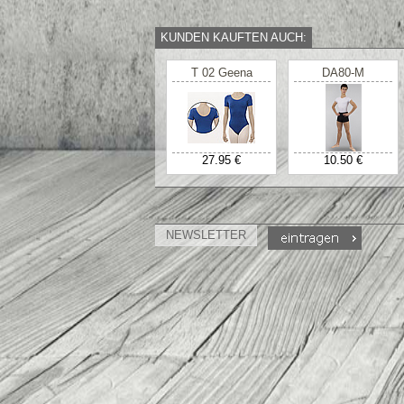
KUNDEN KAUFTEN AUCH:
T 02 Geena
DA80-M
27.95 €
10.50 €
NEWSLETTER