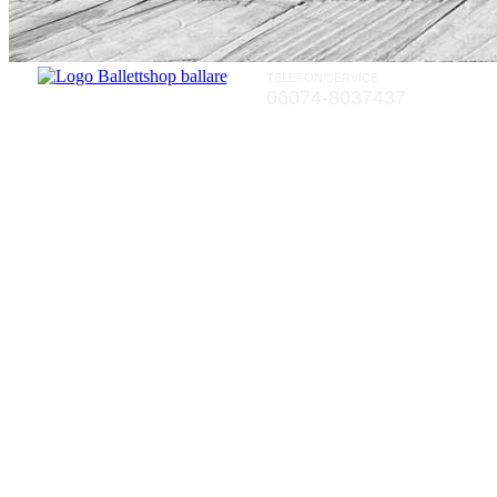
TELEFON/SERVICE
06074-8037437