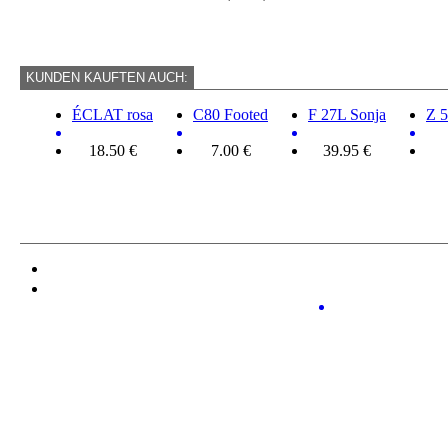
KUNDEN KAUFTEN AUCH:
ÉCLAT rosa
C80 Footed
F 27L Sonja
Z 
18.50 €
7.00 €
39.95 €