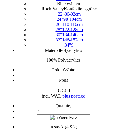
Bitte wählen:
Roch Valley
Konfektionsgröße
22"
86-92cm
24"
98-104cm
26"
110-116cm
28"
122-128cm
30"
134-140cm
32"
146-152cm
34"
S
Material
Polyacrylics
100% Polyacrylics
Colour
White
Preis
18.50 €
incl. WAT,
plus postage
Quantity
in stock (4 Stk)