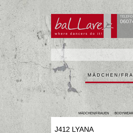
TELEFO
0607
MÄDCHEN/FR
MÄDCHEN/FRAUEN
BODYWEA
J412 LYANA