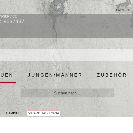
PAYMENT
N/SERVICE
4-8037437
AUEN
JUNGEN/MÄNNER
ZUBEHÖR
R
CAMISOLE
VICARD J412 LYANA