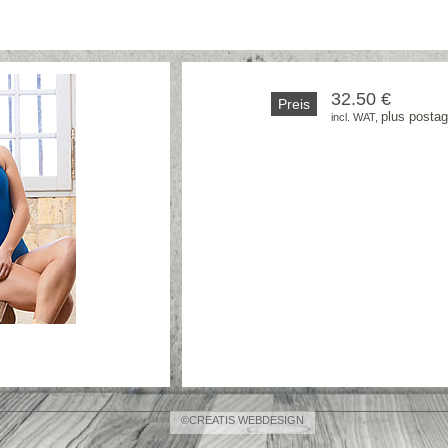
32.50 €
Preis
plus posta
incl. WAT, 
©CREATIS WEBDESIGN