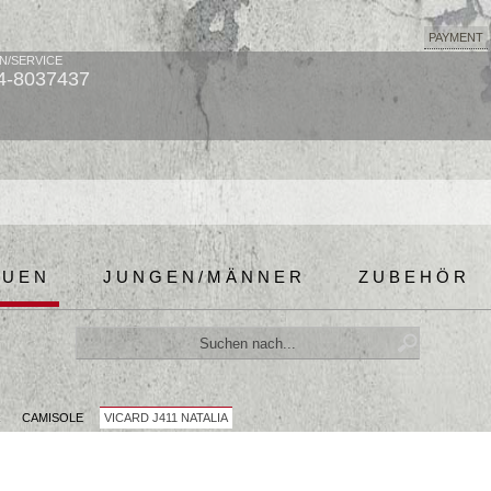
PAYMENT
N/SERVICE
4-8037437
AUEN
JUNGEN/MÄNNER
ZUBEHÖR
R
CAMISOLE
VICARD J411 NATALIA