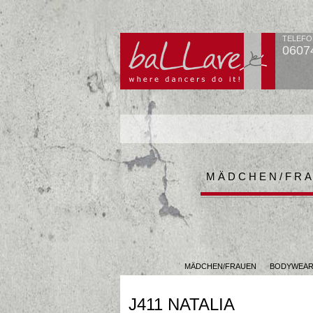
TELEFO
0607
MÄDCHEN/FR
MÄDCHEN/FRAUEN
BODYWEA
J411 NATALIA