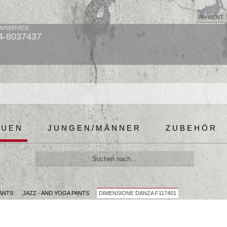
PAYMENT
N/SERVICE
4-8037437
AUEN
JUNGEN/MÄNNER
ZUBEHÖR
ANTS
JAZZ - AND YOGA PANTS
DIMENSIONE DANZA F117401