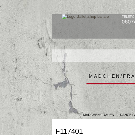
TELEFO
0607
MÄDCHEN/FR
MÄDCHEN/FRAUEN
DANCE P
F117401