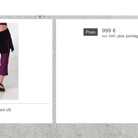
999 €
Preis
plus posta
incl. WAT, 
ed slit