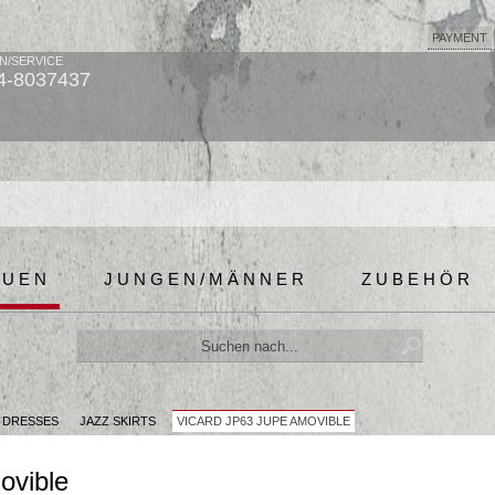
PAYMENT
N/SERVICE
4-8037437
AUEN
JUNGEN/MÄNNER
ZUBEHÖR
& DRESSES
JAZZ SKIRTS
VICARD JP63 JUPE AMOVIBLE
ovible