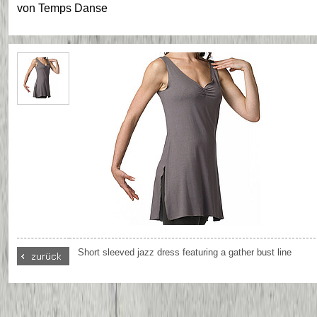
von
Temps Danse
Short sleeved jazz dress featuring a gather bust line