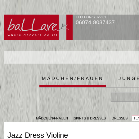
TELEFON/SERVICE
06074-8037437
MÄDCHEN/FRAUEN
JUNG
MÄDCHEN/FRAUEN
SKIRTS & DRESSES
DRESSES
TE
Jazz Dress Violine