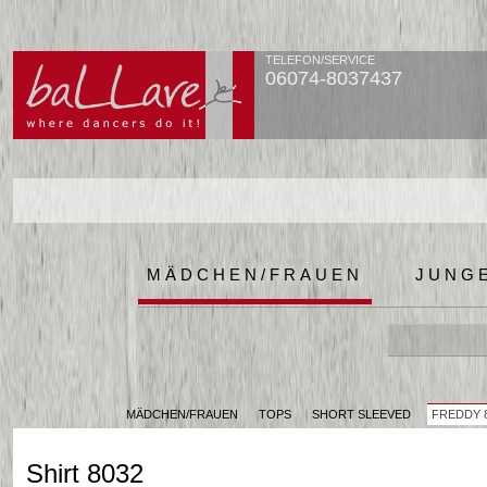
TELEFON/SERVICE
06074-8037437
MÄDCHEN/FRAUEN
JUNG
MÄDCHEN/FRAUEN
TOPS
SHORT SLEEVED
FREDDY 
Shirt 8032