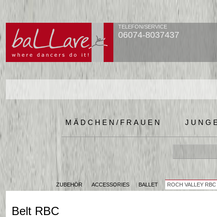
TELEFON/SERVICE
06074-8037437
MÄDCHEN/FRAUEN
JUNG
ZUBEHÖR
ACCESSORIES
BALLET
ROCH VALLEY RBC
Belt RBC