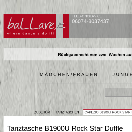
TELEFON/SERVICE
06074-8037437
Rückgaberecht von zwei Wochen auch
Rückgaberecht von zwei Wochen auch
Rückgaberecht von zwei Wochen auch
MÄDCHEN/FRAUEN
JUNG
ZUBEHÖR
TANZTASCHEN
CAPEZIO B1900U ROCK STAR
Tanztasche B1900U Rock Star Duffle