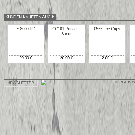
KUNDEN KAUFTEN AUCH:
E-8009-RD
CC101 Princess
0555 Toe Caps
Cami
29.00 €
20.00 €
2.00 €
©CREATIS 
NEWSLETTER