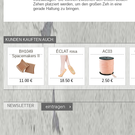
Zehen platziert werden, um den großen Zeh in eine
gerade Haltung zu bringen.
KUNDEN KAUFTEN AUCH:
BH1049
ÉCLAT rosa
AC03
Spacemakers II
11.00 €
18.50 €
2.50 €
NEWSLETTER