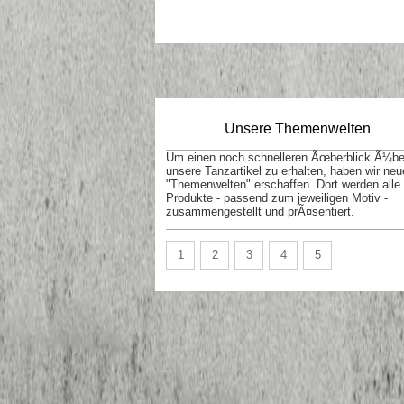
Unsere Themenwelten
Um einen noch schnelleren Ãœberblick Ã¼be
unsere Tanzartikel zu erhalten, haben wir neu
"Themenwelten" erschaffen. Dort werden alle
Produkte - passend zum jeweiligen Motiv -
zusammengestellt und prÃ¤sentiert.
1
2
3
4
5