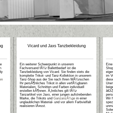
ug
Vicard und Jaxs Tanzbekleidung
ge
Ein weiterer Schwerpunkt in unserem
Eine
n
Fachversand fÃ¼r Ballettbedarf ist die
Shop
dy
Tanzbekleidung von Vicard. Sie finden stets die
eige
komplette Trikot- und Tanz-Kollektion in unserem
im V
en
Tanz-Shop aus der Sie nach Ihren WÃ¼nschen
dies
Ihr persÃ¶nliches Trikot in allen verfÃ¼gbaren
Uner
Materialien, Schnitten und Farben individuell
beig
erstellen kÃ¶nnen. Ã„hnliches gilt fÃ¼r
â€žZ
Tanzartikel von Jaxs, einer jungen aufstrebenden
pers
Marke, die Trikots und
GanzanzÃ¼ge
in einer
Wir 
unglaublichen Material- und vor allem Farbvielfalt
spez
realisieren lÃ¤sst.
unmÃ
Sole