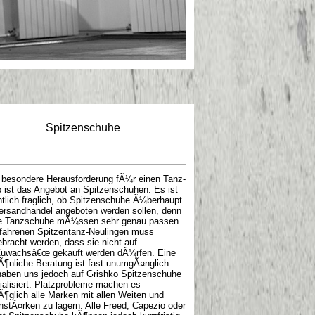
Spitzenschuhe
 besondere Herausforderung fÃ¼r einen Tanz-
 ist das Angebot an Spitzenschuhen. Es ist
ntlich fraglich, ob Spitzenschuhe Ã¼berhaupt
ersandhandel angeboten werden sollen, denn
e Tanzschuhe mÃ¼ssen sehr genau passen.
fahrenen Spitzentanz-Neulingen muss
ebracht werden, dass sie nicht auf
uwachsâ€œ gekauft werden dÃ¼rfen. Eine
Ã¶nliche Beratung ist fast unumgÃ¤nglich.
haben uns jedoch auf Grishko Spitzenschuhe
ialisiert. Platzprobleme machen es
¶glich alle Marken mit allen Weiten und
nstÃ¤rken zu lagern. Alle Freed, Capezio oder