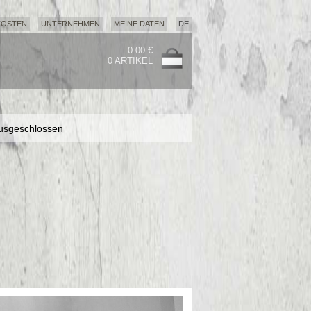
KOSTEN
UNTERNEHMEN
MEINE DATEN
DE
0.00 €
0 ARTIKEL
usgeschlossen
usgeschlossen
usgeschlossen