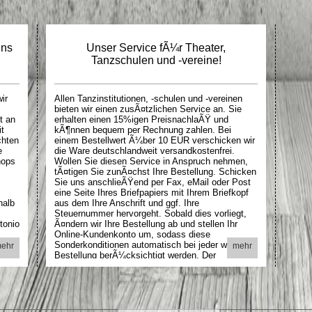
uns
Unser Service fÃ¼r Theater,
Tanzschulen und -vereine!
ir
Allen Tanzinstitutionen, -schulen und -vereinen
bieten wir einen zusÃ¤tzlichen Service an. Sie
t an
erhalten einen 15%igen PreisnachlaÃŸ und
t
kÃ¶nnen bequem per Rechnung zahlen. Bei
chten
einem Bestellwert Ã¼ber 10 EUR verschicken wir
e
die Ware deutschlandweit versandkostenfrei.
hops
Wollen Sie diesen Service in Anspruch nehmen,
tÃ¤tigen Sie zunÃ¤chst Ihre Bestellung. Schicken
Sie uns anschlieÃŸend per Fax, eMail oder Post
eine Seite Ihres Briefpapiers mit Ihrem Briefkopf
halb
aus dem Ihre Anschrift und ggf. Ihre
Steuernummer hervorgeht. Sobald dies vorliegt,
tonio
Ã¤ndern wir Ihre Bestellung ab und stellen Ihr
Online-Kundenkonto um, sodass diese
d,
Sonderkonditionen automatisch bei jeder weiteren
ehr
mehr
Bestellung berÃ¼cksichtigt werden. Der
ca,
PreisnachlaÃŸ wird Ihnen dann auch im
Warenkorb und in der AuftragsbestÃ¤tigung
angezeigt.
en