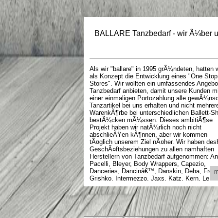
BALLARE Tanzbedarf - wir Ã¼ber 
Als wir "ballare" in 1995 grÃ¼ndeten, hatten w
als Konzept die Entwicklung eines "One Stop
Stores". Wir wollten ein umfassendes Angebo
Tanzbedarf anbieten, damit unsere Kunden mi
einer einmaligen Portozahlung alle gewÃ¼ns
Tanzartikel bei uns erhalten und nicht mehrer
WarenkÃ¶rbe bei unterschiedlichen Ballett-S
bestÃ¼cken mÃ¼ssen. Dieses ambitiÃ¶se
Projekt haben wir natÃ¼rlich noch nicht
abschlieÃŸen kÃ¶nnen, aber wir kommen
tÃ¤glich unserem Ziel nÃ¤her. Wir haben des
GeschÃ¤ftsbeziehungen zu allen namhaften
Herstellern von Tanzbedarf aufgenommen: An
Pacelli, Bleyer, Body Wrappers, Capezio,
Danceries, Dancinâ€™, Danskin, Deha, Free
m
Grishko, Intermezzo, Jaxs, Katz, Kern, Le
Papillon, Merlet, Roch Valley, Rumpf, So Dan
Temps Danse, Vicard und Wear Moi. Auch
kleinere und weniger bekannte Anbieter von
Tanzartikeln, wie zum Beispiel Arabesque by
Claire oder Dansco, haben einen geschÃ¤tzt