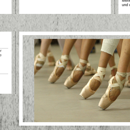
Merl
und 
r
e