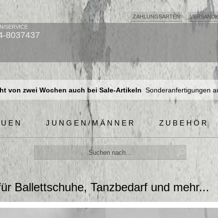
ZAHLUNGSARTEN
VERSAND
N/SERVICE
4-8037437
t von zwei Wochen auch bei Sale-Artikeln
Sonderanfertigungen a
t von zwei Wochen auch bei Sale-Artikeln
Sonderanfertigungen a
t von zwei Wochen auch bei Sale-Artikeln
Sonderanfertigungen a
AUEN
JUNGEN/MÄNNER
ZUBEHÖR
für Ballettschuhe, Tanzbedarf und mehr...