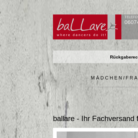
TELEFO
0607
Rückgaberech
Rückgaberech
Rückgaberech
MÄDCHEN/FR
ballare - Ihr Fachversand 